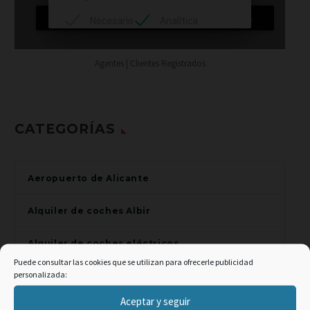
libremente por toda la
ciudad e incluso descubrir
los rincones que están
más alejados de donde te
Agentes | Clientes Registrados
vas a…
CATEGORÍAS
Aeropuerto de Alicante
Alquiler de coches Albir
Alquiler de coches eléctricos
Puede consultar las cookies que se utilizan para ofrecerle publicidad
personalizada:
Alquiler de coches en Alfaz del Pi
×
Aceptar y seguir
Alquiler de coches en Alicante