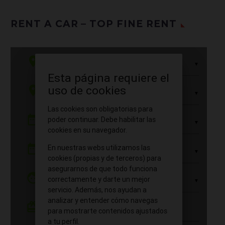
ahí que ya tienes tus
RENT A CAR – TOP FINE RENT
billetes de tren o de
avión para llegar hasta
allí e incluso has hecho la
pertinente reserva de
hotel. Pero, ¿sabes qué?
Te hace falta alquilar un
coche. Sí, te
recomendamos que lo
hagas porque el disponer
de un automóvil te va a
permitir disfrutar de una
serie importante de
ventajas, entre las que
podemos destacar las
siguientes: Te va a
permitir moverte