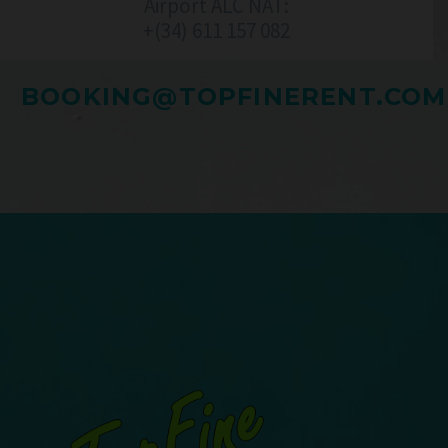
Airport ALC NAT:
+(34) 611 157 082‬
BOOKING@TOPFINERENT.COM