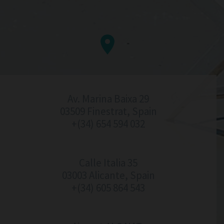


Av. Marina Baixa 29
03509 Finestrat, Spain
+(34) 654 594 032
Calle Italia 35
03003 Alicante, Spain
+(34) 605 864 543