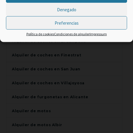
Promo Web -2% code:
Denegado
TOP CLIENT
Alquiler de coches en Altea
Preferencias
Alquiler de coches en Benidorm
Política de cookies
Condiciones de alquiler
Impressum
Alquiler de coches en El Campello
Alquiler de coches en Finestrat
Alquiler de coches en San Juan
Alquiler de coches en Villajoyosa
Alquiler de furgonetas en Alicante
Alquiler de motos
Alquiler de motos Albir