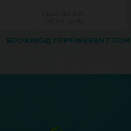
Airport ALC NAT:
+(34) 611 157 082‬
BOOKING@TOPFINERENT.COM