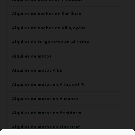
Alquiler de coches en San Juan
Alquiler de coches en Villajoyosa
Alquiler de furgonetas en Alicante
Alquiler de motos
Alquiler de motos Albir
Alquiler de motos en Alfaz del Pi
Alquiler de motos en Alicante
Alquiler de motos en Benidorm
Alquiler de motos en Finestrat