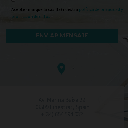
Acepte (marque la casilla) nuestra
política de privacidad y
protección de datos


Av. Marina Baixa 29
03509 Finestrat, Spain
+(34) 654 594 032