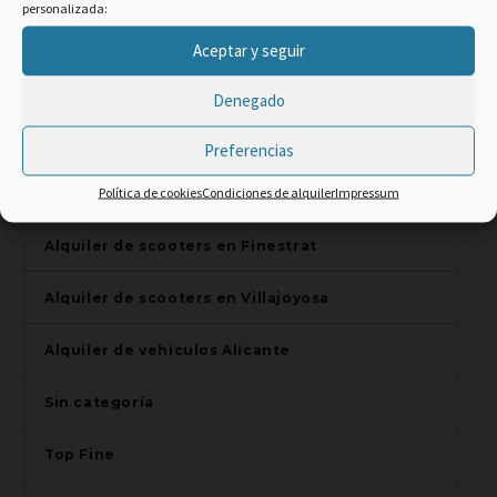
personalizada:
Alquiler de scooters en Alfaz del Pi
×
Aceptar y seguir
Promo Web -2% code:
Alquiler de scooters en Alicante
Denegado
TOP CLIENT
Alquiler de scooters en Benidorm
Preferencias
Política de cookies
Condiciones de alquiler
Impressum
Alquiler de scooters en El Campello
Alquiler de scooters en Finestrat
Alquiler de scooters en Villajoyosa
Alquiler de vehiculos Alicante
Sin categoría
Top Fine