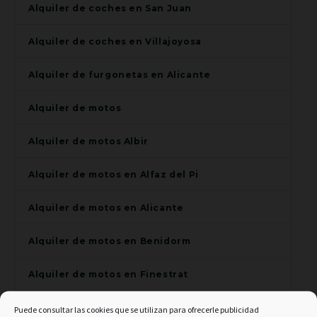
Alquiler de coches en San Juan
Alquiler de coches en Villajoyosa
Alquiler de furgonetas en Alicante
Alquiler de motos
Alquiler de motos Albir
Alquiler de motos en Alfaz del Pi
Alquiler de motos en Alicante
Alquiler de motos en Benidorm
Alquiler de motos en Finestrat
Alquiler de motos en Villajoyosa
Puede consultar las cookies que se utilizan para ofrecerle publicidad