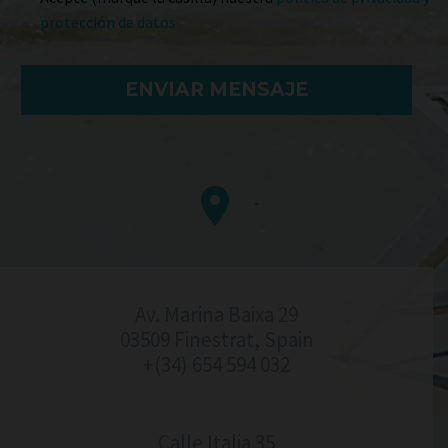
protección de datos


Av. Marina Baixa 29
03509 Finestrat, Spain
+(34) 654 594 032
Calle Italia 35