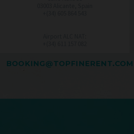
03003 Alicante, Spain
+(34) 605 864 543
Airport ALC NAT:
+(34) 611 157 082‬
BOOKING@TOPFINERENT.COM