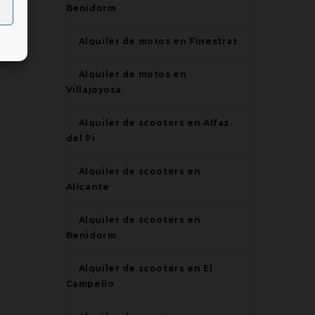
Benidorm
Alquiler de motos en Finestrat
Alquiler de motos en
Villajoyosa
Alquiler de scooters en Alfaz
del Pi
Alquiler de scooters en
Alicante
Alquiler de scooters en
Benidorm
Alquiler de scooters en El
Campello