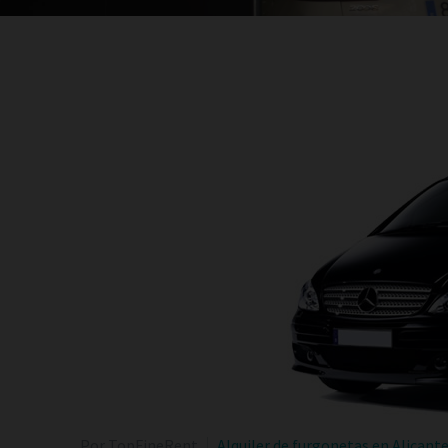
Por TopFineRent
Alquiler de furgonetas en Alicant