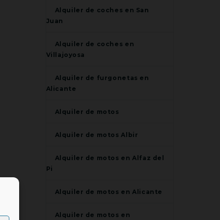
Alquiler de coches en San
Juan
Alquiler de coches en
Villajoyosa
Alquiler de furgonetas en
Alicante
Alquiler de motos
Alquiler de motos Albir
Alquiler de motos en Alfaz del
Pi
Alquiler de motos en Alicante
Alquiler de motos en