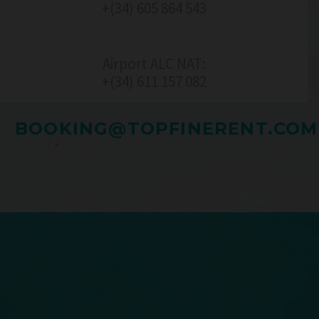
+(34) 605 864 543
Airport ALC NAT:
+(34) 611 157 082‬
BOOKING@TOPFINERENT.COM