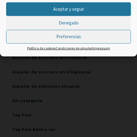
Alquiler de scooters en Alfaz del Pi
×
Aceptar y seguir
Alquiler de scooters en Alicante
Promo Web -2% code:
Denegado
TOP CLIENT
Alquiler de scooters en Benidorm
Preferencias
Alquiler de scooters en El Campello
Política de cookies
Condiciones de alquiler
Impressum
Alquiler de scooters en Finestrat
Alquiler de scooters en Villajoyosa
Alquiler de vehiculos Alicante
Sin categoría
Top Fine
Top Fine Rent a car