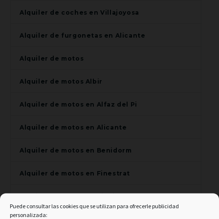
Alquiler de coches en Villajoyosa
Alquiler de furgonetas en Alicante
Alquiler de motos
Alquiler de motos Albir
Alquiler de motos en Alfaz del Pi
Alquiler de motos en Alicante
Alquiler de motos en Benidorm
Alquiler de motos en Finestrat
Alquiler de motos en Villajoyosa
Puede consultar las cookies que se utilizan para ofrecerle publicidad
personalizada: