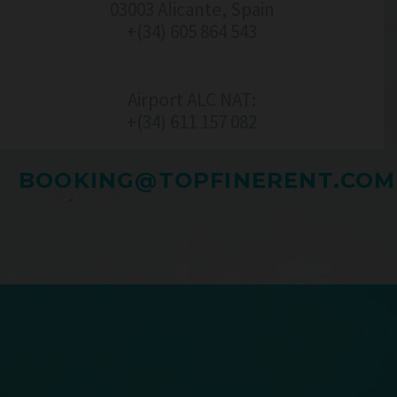
03003 Alicante, Spain
+(34) 605 864 543
Airport ALC NAT:
+(34) 611 157 082‬
BOOKING@TOPFINERENT.COM