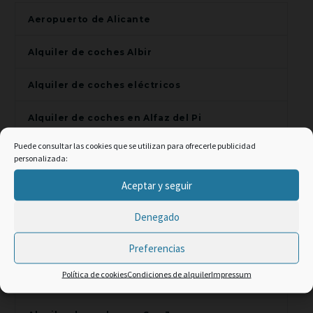
Aeropuerto de Alicante
Alquiler de coches Albir
Alquiler de coches eléctricos
Alquiler de coches en Alfaz del Pi
Puede consultar las cookies que se utilizan para ofrecerle publicidad
Alquiler de coches en Alicante
personalizada:
×
Alquiler de coches en Altea
Aceptar y seguir
Promo Web -2% code:
Denegado
Alquiler de coches en Benidorm
TOP CLIENT
Preferencias
Alquiler de coches en El Campello
Política de cookies
Condiciones de alquiler
Impressum
Alquiler de coches en Finestrat