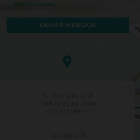
protección de datos


Av. Marina Baixa 29
03509 Finestrat, Spain
+(34) 654 594 032
Calle Italia 35