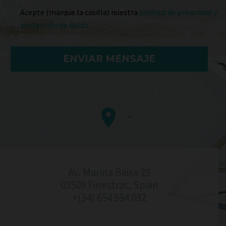
Acepte (marque la casilla) nuestra
política de privacidad y
protección de datos


Av. Marina Baixa 29
03509 Finestrat, Spain
+(34) 654 594 032