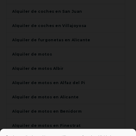
Alquiler de coches en San Juan
Alquiler de coches en Villajoyosa
Alquiler de furgonetas en Alicante
Alquiler de motos
Alquiler de motos Albir
Alquiler de motos en Alfaz del Pi
Alquiler de motos en Alicante
Alquiler de motos en Benidorm
Alquiler de motos en Finestrat