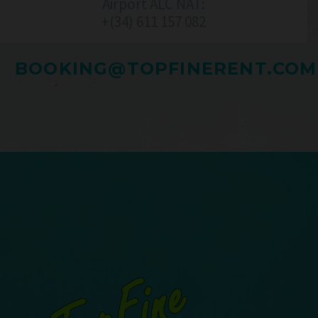
Airport ALC NAT:
+(34) 611 157 082‬
BOOKING@TOPFINERENT.COM