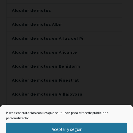
Alquiler de motos
Alquiler de motos Albir
Alquiler de motos en Alfaz del Pi
Alquiler de motos en Alicante
Alquiler de motos en Benidorm
Alquiler de motos en Finestrat
Alquiler de motos en Villajoyosa
Alquiler de scooters en Alfaz del Pi
Puede consultar las cookies que se utilizan para ofrecerle publicidad
personalizada:
Alquiler de scooters en Alicante
×
Aceptar y seguir