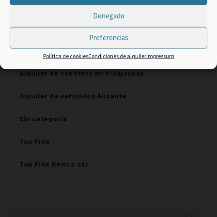
Promo Web -2% code:
Alquiler de scooters en Benidorm
Denegado
TOP CLIENT
Alquiler de scooters en El Campello
Preferencias
Alquiler de scooters en Finestrat
Política de cookies
Condiciones de alquiler
Impressum
Alquiler de scooters en Villajoyosa
Alquiler de vehiculos Alicante
Sin categoría
Top Fine
Top Fine Rent a car