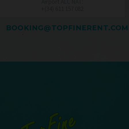
Airport ALC NAT:
+(34) 611 157 082‬
BOOKING@TOPFINERENT.COM