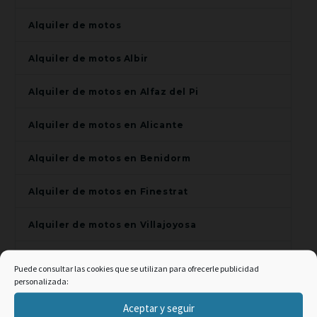
Alquiler de motos
Alquiler de motos Albir
Alquiler de motos en Alfaz del Pi
Alquiler de motos en Alicante
Alquiler de motos en Benidorm
Alquiler de motos en Finestrat
Alquiler de motos en Villajoyosa
Alquiler de scooters en Alfaz del Pi
Puede consultar las cookies que se utilizan para ofrecerle publicidad
personalizada:
Alquiler de scooters en Alicante
×
Aceptar y seguir