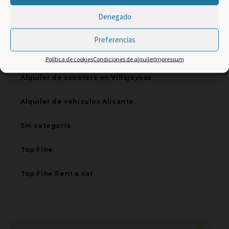
Promo Web -2% code:
Alquiler de scooters en Benidorm
Denegado
TOP CLIENT
Alquiler de scooters en El Campello
Preferencias
Alquiler de scooters en Finestrat
Política de cookies
Condiciones de alquiler
Impressum
Alquiler de scooters en Villajoyosa
Alquiler de vehiculos Alicante
Sin categoría
Top Fine
Top Fine Rent a car