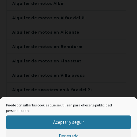
Alquiler de motos Albir
Alquiler de motos en Alfaz del Pi
Alquiler de motos en Alicante
Alquiler de motos en Benidorm
Alquiler de motos en Finestrat
Alquiler de motos en Villajoyosa
Alquiler de scooters en Alfaz del Pi
Alquiler de scooters en Alicante
Puede consultar las cookies que se utilizan para ofrecerle publicidad
personalizada:
Alquiler de scooters en Benidorm
×
Aceptar y seguir
Promo Web -2% code:
Alquiler de scooters en El Campello
Denegado