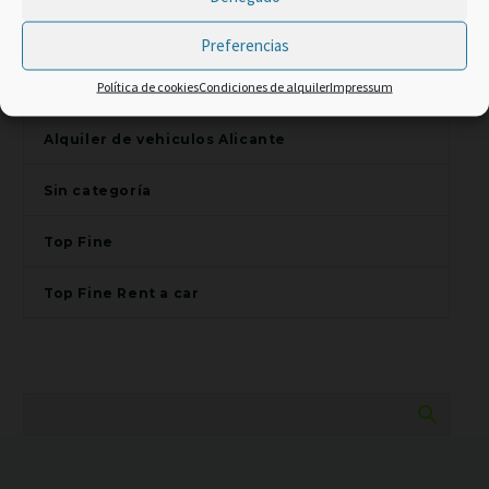
TOP CLIENT
Alquiler de scooters en Finestrat
Preferencias
Política de cookies
Condiciones de alquiler
Impressum
Alquiler de scooters en Villajoyosa
Alquiler de vehiculos Alicante
Sin categoría
Top Fine
Top Fine Rent a car