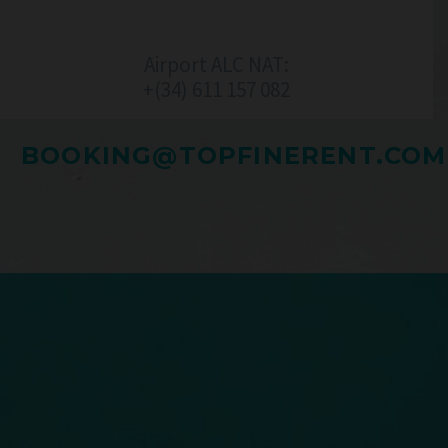
Airport ALC NAT:
+(34) 611 157 082‬
BOOKING@TOPFINERENT.COM