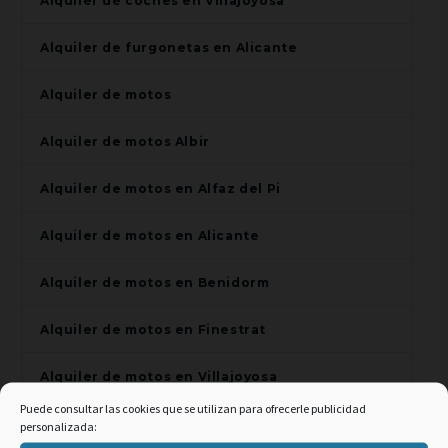
Alquiler de coches en Villajoyosa
Alquiler de furgonetas en Alicante
Alquiler de motos
Alquiler de motos Albir
Alquiler de motos en Alfaz del Pi
Alquiler de motos en Alicante
Alquiler de motos en Benidorm
Alquiler de motos en Finestrat
Alquiler de motos en Villajoyosa
Puede consultar las cookies que se utilizan para ofrecerle publicidad
Alquiler de scooters en Alfaz del Pi
personalizada: