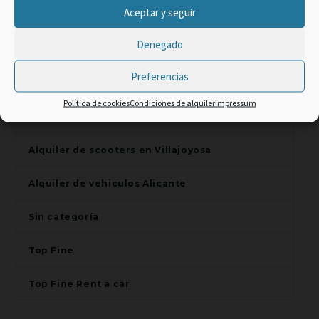
×
Aceptar y seguir
Alquiler de scooters en Alicante
Promo Web -2% code:
Denegado
TOP CLIENT
Alquiler de scooters en Benidorm
Preferencias
Alquiler de scooters en El Campello
Política de cookies
Condiciones de alquiler
Impressum
Alquiler de scooters en Finestrat
Alquiler de scooters en Villajoyosa
Alquiler de vehiculos Alicante
Sin categoría
Top Fine
Top Fine Rent a car